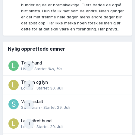
hunder og de er normalvektige. Ellers hadde de også
blitt smitta. Hun får lik mat som de andre. Noen ganger
er det mat fremme hele dagen mens andre dager blir
det spist opp. Har ikke merka noen forskjell men gjør
dette for at det skal være en forandring. Har prøvd...
Nylig opprettede emner
Tynn hund
7
Lisen
· Startet
%s, %s
Torden og lyn
3
Lovise
· Startet
30. Juli
Varm asfalt
1
Savannah
· Startet
29. Juli
Langhåret hund
1
Lovise
· Startet
29. Juli