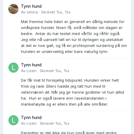
Tynn hund
Av
simira
·
Skrevet
%s, %s
Mat fremme hele tiden er generelt en dårlig metode for
småspiste hunder. Noen få, små måltider om dagen er
bedre. Antar du har testet med vårfôr og råfôr også.
Jeg ville nå uansett tatt en tur til dyrlegen og utelukket
at det er noe galt, og få en profesjonell vurdering på om
hunden er undervektig eller bare naturlig tynn.
Tynn hund
Av
Lisen
·
Skrevet
%s, %s
De får mat til forskjellig tidspunkt. Hunden virker helt
frisk og rask. Ellers hadde jeg tatt hun med til
veterinæren alt. Når jeg gir henne godbiter vil hun alltid
ha. Hun er også lavere enn rasestandarden i
mankehøyde og er ellers liten på alle områder.
Tynn hund
Av
Lisen
·
Skrevet
%s, %s
Parasitter er det ikke da hun også lever med andre