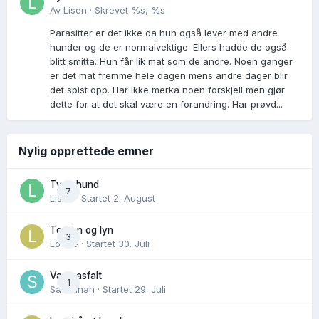
Av
Lisen
·
Skrevet
%s, %s
Parasitter er det ikke da hun også lever med andre
hunder og de er normalvektige. Ellers hadde de også
blitt smitta. Hun får lik mat som de andre. Noen ganger
er det mat fremme hele dagen mens andre dager blir
det spist opp. Har ikke merka noen forskjell men gjør
dette for at det skal være en forandring. Har prøvd...
Nylig opprettede emner
Tynn hund
7
Lisen
· Startet
2. August
Torden og lyn
3
Lovise
· Startet
30. Juli
Varm asfalt
1
Savannah
· Startet
29. Juli