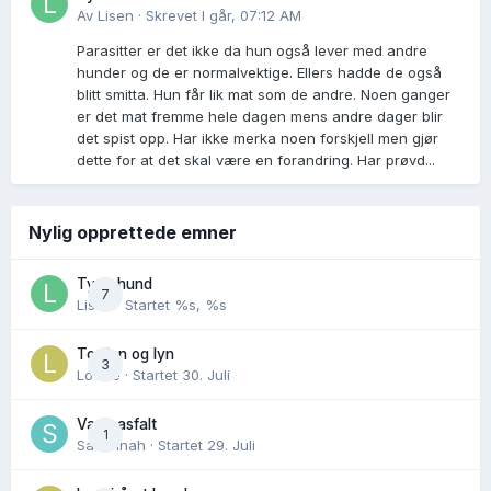
Av
Lisen
·
Skrevet
I går, 07:12 AM
Parasitter er det ikke da hun også lever med andre
hunder og de er normalvektige. Ellers hadde de også
blitt smitta. Hun får lik mat som de andre. Noen ganger
er det mat fremme hele dagen mens andre dager blir
det spist opp. Har ikke merka noen forskjell men gjør
dette for at det skal være en forandring. Har prøvd...
Nylig opprettede emner
Tynn hund
7
Lisen
· Startet
%s, %s
Torden og lyn
3
Lovise
· Startet
30. Juli
Varm asfalt
1
Savannah
· Startet
29. Juli