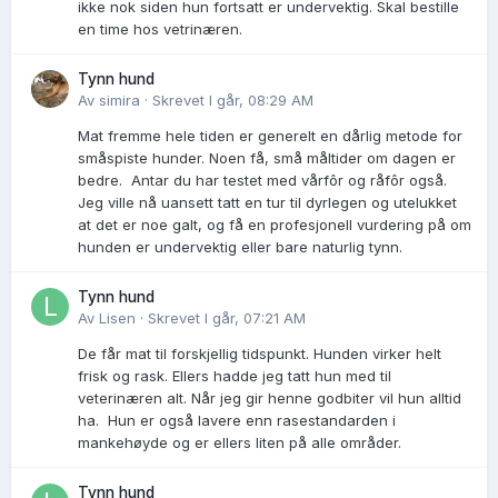
ikke nok siden hun fortsatt er undervektig. Skal bestille
en time hos vetrinæren.
Tynn hund
Av
simira
·
Skrevet
I går, 08:29 AM
Mat fremme hele tiden er generelt en dårlig metode for
småspiste hunder. Noen få, små måltider om dagen er
bedre. Antar du har testet med vårfôr og råfôr også.
Jeg ville nå uansett tatt en tur til dyrlegen og utelukket
at det er noe galt, og få en profesjonell vurdering på om
hunden er undervektig eller bare naturlig tynn.
Tynn hund
Av
Lisen
·
Skrevet
I går, 07:21 AM
De får mat til forskjellig tidspunkt. Hunden virker helt
frisk og rask. Ellers hadde jeg tatt hun med til
veterinæren alt. Når jeg gir henne godbiter vil hun alltid
ha. Hun er også lavere enn rasestandarden i
mankehøyde og er ellers liten på alle områder.
Tynn hund