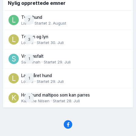
Nylig opprettede emner
Tynn hund
7
Lisen
· Startet
2. August
Torden og lyn
3
Lovise
· Startet
30. Juli
Varm asfalt
1
Savannah
· Startet
29. Juli
Langhåret hund
1
Lovise
· Startet
29. Juli
Hannhund maltipoo som kan parres
1
Karoline Nilsen
· Startet
28. Juli