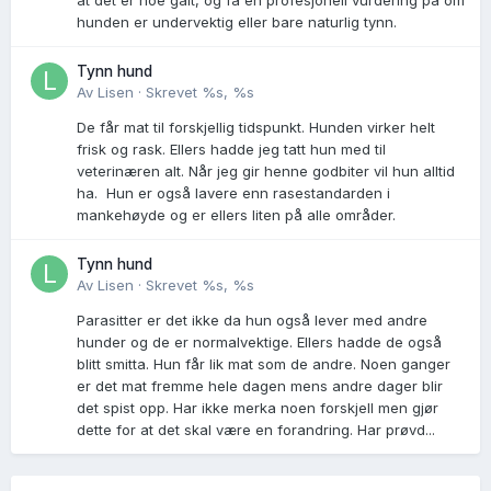
hunden er undervektig eller bare naturlig tynn.
Tynn hund
Av
Lisen
·
Skrevet
%s, %s
De får mat til forskjellig tidspunkt. Hunden virker helt
frisk og rask. Ellers hadde jeg tatt hun med til
veterinæren alt. Når jeg gir henne godbiter vil hun alltid
ha. Hun er også lavere enn rasestandarden i
mankehøyde og er ellers liten på alle områder.
Tynn hund
Av
Lisen
·
Skrevet
%s, %s
Parasitter er det ikke da hun også lever med andre
hunder og de er normalvektige. Ellers hadde de også
blitt smitta. Hun får lik mat som de andre. Noen ganger
er det mat fremme hele dagen mens andre dager blir
det spist opp. Har ikke merka noen forskjell men gjør
dette for at det skal være en forandring. Har prøvd...