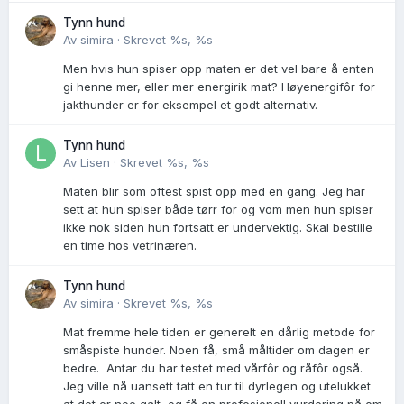
Tynn hund
Av
simira
·
Skrevet
%s, %s
Men hvis hun spiser opp maten er det vel bare å enten
gi henne mer, eller mer energirik mat? Høyenergifôr for
jakthunder er for eksempel et godt alternativ.
Tynn hund
Av
Lisen
·
Skrevet
%s, %s
Maten blir som oftest spist opp med en gang. Jeg har
sett at hun spiser både tørr for og vom men hun spiser
ikke nok siden hun fortsatt er undervektig. Skal bestille
en time hos vetrinæren.
Tynn hund
Av
simira
·
Skrevet
%s, %s
Mat fremme hele tiden er generelt en dårlig metode for
småspiste hunder. Noen få, små måltider om dagen er
bedre. Antar du har testet med vårfôr og råfôr også.
Jeg ville nå uansett tatt en tur til dyrlegen og utelukket
at det er noe galt, og få en profesjonell vurdering på om