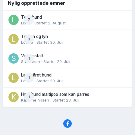
Nylig opprettede emner
Tynn hund
7
Lisen
· Startet
2. August
Torden og lyn
3
Lovise
· Startet
30. Juli
Varm asfalt
1
Savannah
· Startet
29. Juli
Langhåret hund
1
Lovise
· Startet
29. Juli
Hannhund maltipoo som kan parres
1
Karoline Nilsen
· Startet
28. Juli