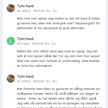
Tynn hund
Av
simira
·
Skrevet
%s, %s
Men hvis hun spiser opp maten er det vel bare å enten
gi henne mer, eller mer energirik mat? Høyenergifôr for
jakthunder er for eksempel et godt alternativ.
Tynn hund
Av
Lisen
·
Skrevet
%s, %s
Maten blir som oftest spist opp med en gang. Jeg har
sett at hun spiser både tørr for og vom men hun spiser
ikke nok siden hun fortsatt er undervektig. Skal bestille
en time hos vetrinæren.
Tynn hund
Av
simira
·
Skrevet
%s, %s
Mat fremme hele tiden er generelt en dårlig metode for
småspiste hunder. Noen få, små måltider om dagen er
bedre. Antar du har testet med vårfôr og råfôr også.
Jeg ville nå uansett tatt en tur til dyrlegen og utelukket
at det er noe galt, og få en profesjonell vurdering på om