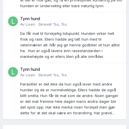
hunden er undervektig eller bare naturlig tynn.
Tynn hund
Av
Lisen
·
Skrevet
%s, %s
De får mat til forskjellig tidspunkt. Hunden virker helt
frisk og rask. Ellers hadde jeg tatt hun med til
veterinæren alt. Når jeg gir henne godbiter vil hun alltid
ha. Hun er også lavere enn rasestandarden i
mankehøyde og er ellers liten på alle områder.
Tynn hund
Av
Lisen
·
Skrevet
%s, %s
Parasitter er det ikke da hun også lever med andre
hunder og de er normalvektige. Ellers hadde de også
blitt smitta. Hun får lik mat som de andre. Noen ganger
er det mat fremme hele dagen mens andre dager blir
det spist opp. Har ikke merka noen forskjell men gjør
dette for at det skal være en forandring. Har prøvd...