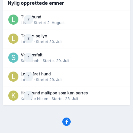
Nylig opprettede emner
Tynn hund
7
Lisen
· Startet
2. August
Torden og lyn
3
Lovise
· Startet
30. Juli
Varm asfalt
1
Savannah
· Startet
29. Juli
Langhåret hund
1
Lovise
· Startet
29. Juli
Hannhund maltipoo som kan parres
1
Karoline Nilsen
· Startet
28. Juli