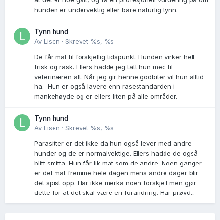
hunden er undervektig eller bare naturlig tynn.
Tynn hund
Av
Lisen
·
Skrevet
%s, %s
De får mat til forskjellig tidspunkt. Hunden virker helt
frisk og rask. Ellers hadde jeg tatt hun med til
veterinæren alt. Når jeg gir henne godbiter vil hun alltid
ha. Hun er også lavere enn rasestandarden i
mankehøyde og er ellers liten på alle områder.
Tynn hund
Av
Lisen
·
Skrevet
%s, %s
Parasitter er det ikke da hun også lever med andre
hunder og de er normalvektige. Ellers hadde de også
blitt smitta. Hun får lik mat som de andre. Noen ganger
er det mat fremme hele dagen mens andre dager blir
det spist opp. Har ikke merka noen forskjell men gjør
dette for at det skal være en forandring. Har prøvd...