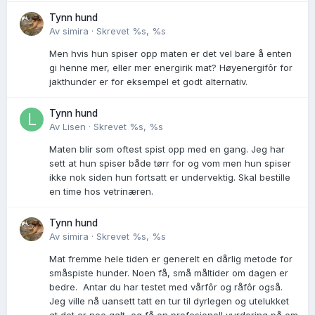
Tynn hund
Av
simira
·
Skrevet
%s, %s
Men hvis hun spiser opp maten er det vel bare å enten
gi henne mer, eller mer energirik mat? Høyenergifôr for
jakthunder er for eksempel et godt alternativ.
Tynn hund
Av
Lisen
·
Skrevet
%s, %s
Maten blir som oftest spist opp med en gang. Jeg har
sett at hun spiser både tørr for og vom men hun spiser
ikke nok siden hun fortsatt er undervektig. Skal bestille
en time hos vetrinæren.
Tynn hund
Av
simira
·
Skrevet
%s, %s
Mat fremme hele tiden er generelt en dårlig metode for
småspiste hunder. Noen få, små måltider om dagen er
bedre. Antar du har testet med vårfôr og råfôr også.
Jeg ville nå uansett tatt en tur til dyrlegen og utelukket
at det er noe galt, og få en profesjonell vurdering på om