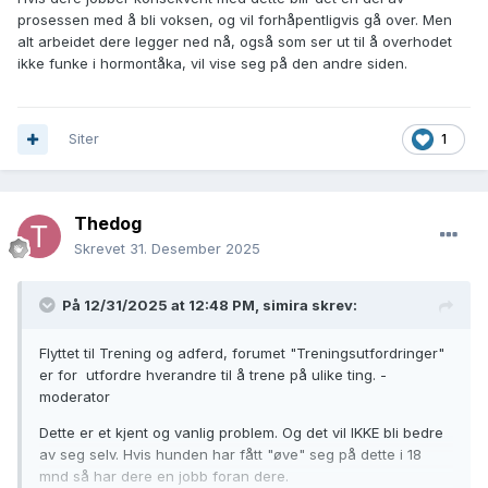
prosessen med å bli voksen, og vil forhåpentligvis gå over. Men
alt arbeidet dere legger ned nå, også som ser ut til å overhodet
ikke funke i hormontåka, vil vise seg på den andre siden.
Siter
1
Thedog
Skrevet
31. Desember 2025
På 12/31/2025 at 12:48 PM,
simira
skrev:
Flyttet til Trening og adferd, forumet "Treningsutfordringer"
er for utfordre hverandre til å trene på ulike ting. -
moderator
Dette er et kjent og vanlig problem. Og det vil IKKE bli bedre
av seg selv. Hvis hunden har fått "øve" seg på dette i 18
mnd så har dere en jobb foran dere.