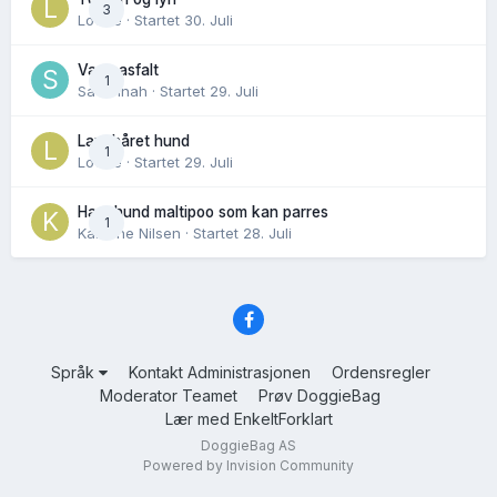
3
Lovise
· Startet
30. Juli
Varm asfalt
1
Savannah
· Startet
29. Juli
Langhåret hund
1
Lovise
· Startet
29. Juli
Hannhund maltipoo som kan parres
1
Karoline Nilsen
· Startet
28. Juli
Språk
Kontakt Administrasjonen
Ordensregler
Moderator Teamet
Prøv DoggieBag
Lær med EnkeltForklart
DoggieBag AS
Powered by Invision Community