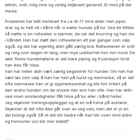
lettvin, snill, rolig inne og veldig miljøvant generelt. Er med på det
meste.
Problemet har blitt merkbart fra ca 16-17 mnd alder. Han piper,
drar og er helt vill i bånd når vi møter hunder på tur. Ved ett tilfelle
så møtte vi en rottweiler vi kjenner, da var det knurring og han sto
i båndet. Han har møtt den rottweileren ett par ganger som valp
også, og det har egentlig aldri gått særlig bra. Rottweileren er snill
og rolig som dagen er lang, men mye usikkerhet hos min hund. De
aller fleste hundemøtene er det bare piping og frustrasjon fordi
han ikke får hilse.
han har heller aldri vært særlig begeistret for hunder. Om han har
vært løs som valp å han har hilst på hund og menneske, så er det
ofte menneske han vil gi oppmerksomhet og ble fort irritert på
den andre hunden om de snuste mer enn han ville. Han har aldri
ved noen omstendigheter fått hilse på tur eller i bånd heller.
Jeg skjønner treningsopplegget og at en må trene på avstand.
Skjønner at det ofte ikke går over av seg selv, men det er jo en
del biologi også. Så vil det blir bedre når han blir noen mnd eldre
og hormoner osv blir mer stabilt?