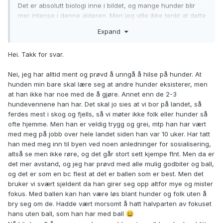
Det er absolutt biologi inne i bildet, og mange hunder blir
mer intense i denne alderen. Men jeg ville ikke tenkt at dette
automatisk går over av seg selv når hormonene roer seg.
Expand
Det som ofte skjer, er at hunden samtidig får mer erfaring
med å pipe, dra, låse seg eller stå i båndet når den ser
Hei. Takk for svar.
andre hunder. Da kan mønsteret sette seg, selv om hunden
ellers er lydig, trygg og enkel i hverdagen.
Nei, jeg har alltid ment og prøvd å unngå å hilse på hunder. At
Siden du beskriver at han aldri har vært spesielt begeistret
hunden min bare skal lære seg at andre hunder eksisterer, men
for hunder, og at det er ekstra usikkerhet rundt enkelte
at han ikke har noe med de å gjøre. Annet enn de 2-3
hunder, ville jeg jobbet med dette som både frustrasjon og
hundevennene han har. Det skal jo sies at vi bor på landet, så
usikkerhet — ikke bare “han vil hilse”. Målet bør ikke være at
ferdes mest i skog og fjells, så vi møter ikke folk eller hunder så
han skal bort til hundene, men at han gradvis lærer: “jeg
ofte hjemme. Men han er veldig trygg og grei, mtp han har vært
kan se en hund på avstand, holde kontakt med eier og gå
med meg på jobb over hele landet siden han var 10 uker. Har tatt
videre uten at det blir vanskelig”.
han med meg inn til byen ved noen anledninger for sosialisering,
altså se men ikke røre, og det går stort sett kjempe flnt. Men da er
Du gjør helt rett i å tenke avstand. Jeg ville også vært ekstra
det mer avstand, og jeg har prøvd med alle mulig godbiter og ball,
nøye med å ikke havne for tett på, spesielt med hunder han
og det er som en bc flest at det er ballen som er best. Men det
allerede reagerer på. Rolige parallelle turer med trygge
bruker vi svært sjeldent da han girer seg opp altfor mye og mister
hunder på god avstand kan være nyttigere enn vanlige
fokus. Med ballen kan han være løs blant hunder og folk uten å
hilsesituasjoner.
bry seg om de. Hadde vært morsomt å hatt halvparten av fokuset
hans uten ball, som han har med ball
😀
Jeg har skrevet litt mer om dette her, som kan være relevant