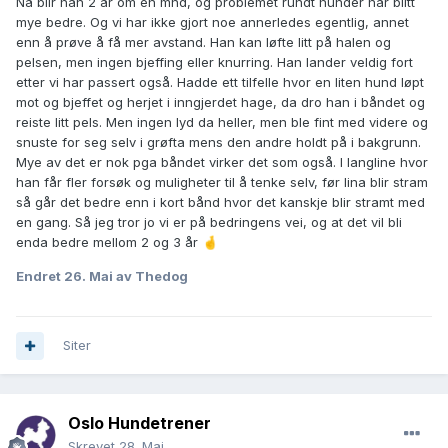
Nå blir han 2 år om en mnd, og problemet rundt hunder har blitt
for dere:
mye bedre. Og vi har ikke gjort noe annerledes egentlig, annet
Hvordan få en hund som bjeffer mindre på tur
enn å prøve å få mer avstand. Han kan løfte litt på halen og
Kort sagt: ja, alder kan hjelpe litt, men trening og gode
pelsen, men ingen bjeffing eller knurring. Han lander veldig fort
erfaringer er det som mest sannsynlig vil gjøre den største
etter vi har passert også. Hadde ett tilfelle hvor en liten hund løpt
forskjellen.
mot og bjeffet og herjet i inngjerdet hage, da dro han i båndet og
reiste litt pels. Men ingen lyd da heller, men ble fint med videre og
Hilsen Oslo Hundetrener
snuste for seg selv i grøfta mens den andre holdt på i bakgrunn.
Mye av det er nok pga båndet virker det som også. I langline hvor
han får fler forsøk og muligheter til å tenke selv, før lina blir stram
så går det bedre enn i kort bånd hvor det kanskje blir stramt med
en gang. Så jeg tror jo vi er på bedringens vei, og at det vil bli
enda bedre mellom 2 og 3 år
🤞
Endret
26. Mai
av Thedog
Siter
Oslo Hundetrener
Skrevet
28. Mai