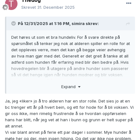
Thedog
Skrevet
31. Desember 2025
På 12/31/2025 at 1:16 PM,
simira
skrev:
Det høres ut som et bra hundeliv. For å svare direkte på
spørsmålet så tenker jeg nok at alderen spiller en rolle for at
det oppleves verre, men det kan gå begge veier avhengig
av hva man gjør med det. Generelt er det greit å tanke at all
adferd som hunden får erfaring med blir den bedre på. Hvis
hovedregelen blir å utagere på andre hunder som passerer
så vil det henge igjen når hunden modner og blir voksen.
Hvis dere trener på å ha kontakt og slappe av rundt andre
Expand
hunder så vil det etterhvert bryte gjennom hormontåka.
Lykke til!
Ja, jeg «liker» jo å tro alderen har en stor rolle. Det sies jo at en
bc trenger ett år på hvert bein, og ett for hode for å bli voksen. Vi
gir oss ikke, men rimelig frustrende å se hvordan oppførselen
hans har blitt, når jeg vet at han i bunn og grunn er helt super på
alt annet.
Vi var blant annet på ferie ett par dager i sommer. Mye hunder å
møte her og der, men ingen hilsing. Og det var ikke noe problem.