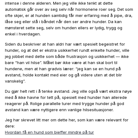
intense i denne alderen. Men jeg ville ikke tenkt at dette
automatisk går over av seg selv når hormonene roer seg. Det som
ofte skjer, er at hunden samtidig får mer erfaring med å pipe, dra,
låse seg eller stå i båndet når den ser andre hunder. Da kan
mønsteret sette seg, selv om hunden ellers er lydig, trygg og
enkel i hverdagen.
Siden du beskriver at han aldri har vært spesielt begeistret for
hunder, og at det er ekstra usikkerhet rundt enkelte hunder, ville
jeg jobbet med dette som både frustrasjon og usikkerhet — ikke
bare “han vil hilse”. Målet bør ikke være at han skal bort til
hundene, men at han gradvis lærer: “jeg kan se en hund på
avstand, holde kontakt med eier og gå videre uten at det blir
vanskelig”.
Du gjør helt rett i å tenke avstand. Jeg ville også vært ekstra nøye
med å ikke havne for tett på, spesielt med hunder han allerede
reagerer på. Rolige parallelle turer med trygge hunder på god
avstand kan være nyttigere enn vanlige hilsesituasjoner.
Jeg har skrevet litt mer om dette her, som kan være relevant for
dere:
Hvordan få en hund som bjeffer mindre på tur