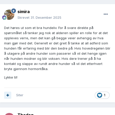
Bruk kontakt og alternativ adferd i passeringer. Ser han en
annen hund, skal han umiddelbart tenke at "jobben" er å gå
simira
ved siden av deg. Kanskje bære en leke du har med? Det
begrenser også mulighet for knurring og bjeffing, MEN vær
Skrevet
31. Desember 2025
sikker på at den andre hunden ikke kan komme for nærme
med tanke på ressursforsvar.
Det høres ut som et bra hundeliv. For å svare direkte på
spørsmålet så tenker jeg nok at alderen spiller en rolle for at det
Noe jeg brukte mye på en av mine hunder var "søk" og
oppleves verre, men det kan gå begge veier avhengig av hva
kaste ut en neve godbiter. Da var han opptatt med å finne
man gjør med det. Generelt er det greit å tanke at all adferd som
dem mens den andre hunden gikk forbi. Ikke veldig bra hvis
hunden får erfaring med blir den bedre på. Hvis hovedregelen blir
det er en løs hund som kan komme bort, men i andre
å utagere på andre hunder som passerer så vil det henge igjen
situasjoner kan det funke fint.
når hunden modner og blir voksen. Hvis dere trener på å ha
kontakt og slappe av rundt andre hunder så vil det etterhvert
Hvis dere jobber konsekvent med dette blir det en del av
bryte gjennom hormontåka.
prosessen med å bli voksen, og vil forhåpentligvis gå over.
Men alt arbeidet dere legger ned nå, også som ser ut til å
Lykke til!
overhodet ikke funke i hormontåka, vil vise seg på den
andre siden.
Siter
1