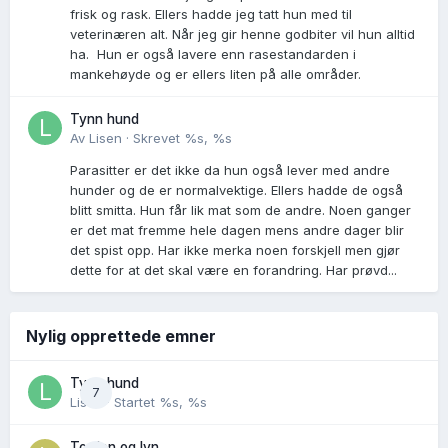
frisk og rask. Ellers hadde jeg tatt hun med til
veterinæren alt. Når jeg gir henne godbiter vil hun alltid
ha. Hun er også lavere enn rasestandarden i
mankehøyde og er ellers liten på alle områder.
Tynn hund
Av
Lisen
·
Skrevet
%s, %s
Parasitter er det ikke da hun også lever med andre
hunder og de er normalvektige. Ellers hadde de også
blitt smitta. Hun får lik mat som de andre. Noen ganger
er det mat fremme hele dagen mens andre dager blir
det spist opp. Har ikke merka noen forskjell men gjør
dette for at det skal være en forandring. Har prøvd...
Nylig opprettede emner
Tynn hund
7
Lisen
· Startet
%s, %s
Torden og lyn