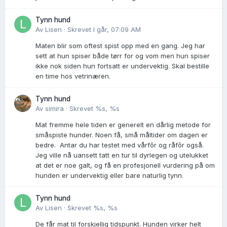
Tynn hund
Av
Lisen
·
Skrevet
I går, 07:09 AM
Maten blir som oftest spist opp med en gang. Jeg har
sett at hun spiser både tørr for og vom men hun spiser
ikke nok siden hun fortsatt er undervektig. Skal bestille
en time hos vetrinæren.
Tynn hund
Av
simira
·
Skrevet
%s, %s
Mat fremme hele tiden er generelt en dårlig metode for
småspiste hunder. Noen få, små måltider om dagen er
bedre. Antar du har testet med vårfôr og råfôr også.
Jeg ville nå uansett tatt en tur til dyrlegen og utelukket
at det er noe galt, og få en profesjonell vurdering på om
hunden er undervektig eller bare naturlig tynn.
Tynn hund
Av
Lisen
·
Skrevet
%s, %s
De får mat til forskjellig tidspunkt. Hunden virker helt