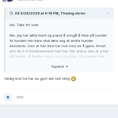
På 5/26/2026 at 9:18 PM,
Thedog
skrev:
Hei. Takk for svar.
Nei, jeg har alltid ment og prøvd å unngå å hilse på hunder.
At hunden min bare skal lære seg at andre hunder
eksisterer, men at han ikke har noe med de å gjøre. Annet
enn de 2-3 hundevennene han har. Det skal jo sies at vi bor
på landet, så ferdes mest i skog og fjells, så vi møter ikke
folk eller hunder så ofte hjemme. Men han er veldig trygg og
Expand
grei, mtp han har vært med meg på jobb over hele landet
siden han var 10 uker. Har tatt han med meg inn til byen ved
noen anledninger for sosialisering, altså se men ikke røre,
Veldig bra! Da har du gjort det helt riktig
og det går stort sett kjempe flnt. Men da er det mer avstand,
og jeg har prøvd med alle mulig godbiter og ball, og det er
som en bc flest at det er ballen som er best. Men det bruker
Siter
vi svært sjeldent da han girer seg opp altfor mye og mister
fokus. Med ballen kan han være løs blant hunder og folk
uten å bry seg om de. Hadde vært morsomt å hatt
halvparten av fokuset hans uten ball, som han har med ball