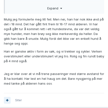
Du finner mange tråder om passeringsproblematikk på
Expand
forumet her, jeg anbefaler å søke opp og lese dem for ulike
erfaringer, vinklinger og råd.
Mulig jeg formulerte meg litt feil. Men nei, han har nok ikke øvd på
Generelt.
det i 18 mnd. Det har gått fint frem til 16-17 mnd alderen. Vi har
også gått tur å kommet rett i ett hundestevne, da var det veldig
Se an hunden. Noen hunder er sosiale, andre ikke. Uansett
mye hunder, men han brøy seg ikke merkeverdig da heller. Da
har alle, spesielt valper og unghunder, godt av sosialisering
gikk han bare å snuste. Mulig fordi det ikke var en enkelt hund å
med andre, trygge hunder dere kjenner. Dette betyr ikke
henge seg oppi.
nødvendigvis hilsing eller lek, men tur, trening, og bare være
sammen med og i nærheten av andre hunder. Mitt inntrykk
Han er ganske aktiv i form av søk, og vi trekker og sykler. Verken
er at bcer ofte er mer opptatte av mennesker enn andre
overstimulert eller understimulert vil jeg tro. Rolig og fin rundt baby
hunder, men de trenger uansett trening på å være rundt
på 4 mnd også.
andre hunder.
Jobb med kontakt, samarbeid og lydighet generelt. Uten
Jeg er klar over at vi må trene passeringer med større avstand for
dette grunnlaget kommer man ingen veier. En BC er en aktiv
å ha kontakt. Har lest en hel haug om det. Bare nysgjerrig på mer
og arbeidsom hund, og hvis de ikke får brukt seg nok blir
med tanke på alderen hans osv.
problemadferden større. Med en bc mener jeg man burde
drive aktivt hundesport, med mindre man faktisk bruker den
til gjeting. Man må ikke konkurrere, men en bc MÅ ha mental
Siter
aktivisering utover tur.