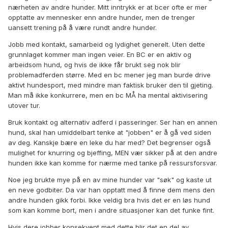
nærheten av andre hunder. Mitt inntrykk er at bcer ofte er mer
opptatte av mennesker enn andre hunder, men de trenger
uansett trening på å være rundt andre hunder.
Jobb med kontakt, samarbeid og lydighet generelt. Uten dette
grunnlaget kommer man ingen veier. En BC er en aktiv og
arbeidsom hund, og hvis de ikke får brukt seg nok blir
problemadferden større. Med en bc mener jeg man burde drive
aktivt hundesport, med mindre man faktisk bruker den til gjeting.
Man må ikke konkurrere, men en bc MÅ ha mental aktivisering
utover tur.
Bruk kontakt og alternativ adferd i passeringer. Ser han en annen
hund, skal han umiddelbart tenke at "jobben" er å gå ved siden
av deg. Kanskje bære en leke du har med? Det begrenser også
mulighet for knurring og bjeffing, MEN vær sikker på at den andre
hunden ikke kan komme for nærme med tanke på ressursforsvar.
Noe jeg brukte mye på en av mine hunder var "søk" og kaste ut
en neve godbiter. Da var han opptatt med å finne dem mens den
andre hunden gikk forbi. Ikke veldig bra hvis det er en løs hund
som kan komme bort, men i andre situasjoner kan det funke fint.
Hvis dere jobber konsekvent med dette blir det en del av