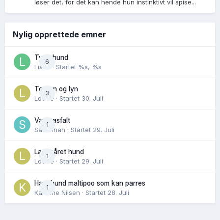
løser det, for det kan hende hun instinktivt vil spise...
Nylig opprettede emner
Tynn hund
6
Lisen
· Startet
%s, %s
Torden og lyn
3
Lovise
· Startet
30. Juli
Varm asfalt
1
Savannah
· Startet
29. Juli
Langhåret hund
1
Lovise
· Startet
29. Juli
Hannhund maltipoo som kan parres
1
Karoline Nilsen
· Startet
28. Juli