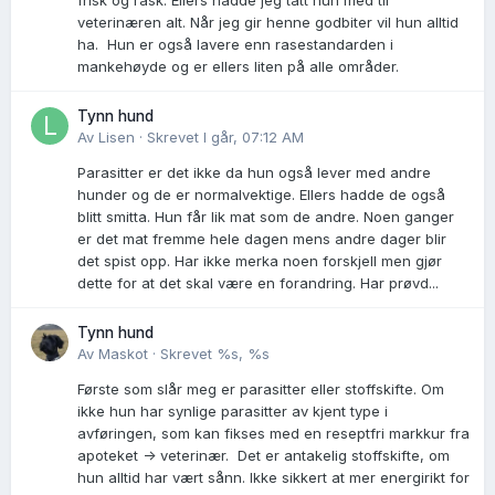
veterinæren alt. Når jeg gir henne godbiter vil hun alltid
ha. Hun er også lavere enn rasestandarden i
mankehøyde og er ellers liten på alle områder.
Tynn hund
Av
Lisen
·
Skrevet
I går, 07:12 AM
Parasitter er det ikke da hun også lever med andre
hunder og de er normalvektige. Ellers hadde de også
blitt smitta. Hun får lik mat som de andre. Noen ganger
er det mat fremme hele dagen mens andre dager blir
det spist opp. Har ikke merka noen forskjell men gjør
dette for at det skal være en forandring. Har prøvd...
Tynn hund
Av
Maskot
·
Skrevet
%s, %s
Første som slår meg er parasitter eller stoffskifte. Om
ikke hun har synlige parasitter av kjent type i
avføringen, som kan fikses med en reseptfri markkur fra
apoteket -> veterinær. Det er antakelig stoffskifte, om
hun alltid har vært sånn. Ikke sikkert at mer energirikt for