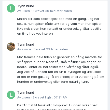
Tynn hund
Av
Lisen
·
Skrevet
30 minutter siden
Maten blir som oftest spist opp med en gang. Jeg har
sett at hun spiser både tørr for og vom men hun spiser
ikke nok siden hun fortsatt er undervektig. Skal bestille
en time hos vetrinæren.
Tynn hund
Av
simira
·
Skrevet
23 timer siden
Mat fremme hele tiden er generelt en dårlig metode for
småspiste hunder. Noen få, små måltider om dagen er
bedre. Antar du har testet med vårfôr og råfôr også.
Jeg ville nå uansett tatt en tur til dyrlegen og utelukket
at det er noe galt, og få en profesjonell vurdering på om
hunden er undervektig eller bare naturlig tynn.
Tynn hund
Av
Lisen
·
Skrevet
I går, 07:21 AM
De får mat til forskjellig tidspunkt. Hunden virker helt
frisk og rask. Ellers hadde jeg tatt hun med til