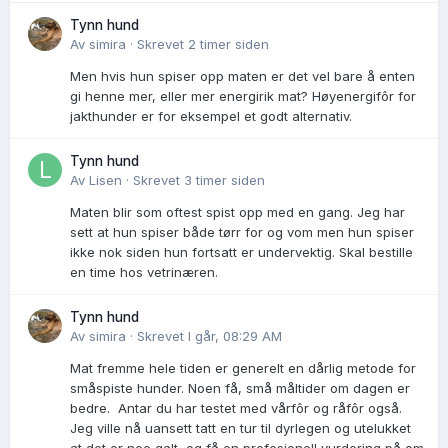
Tynn hund
Av
simira
·
Skrevet
2 timer siden
Men hvis hun spiser opp maten er det vel bare å enten
gi henne mer, eller mer energirik mat? Høyenergifôr for
jakthunder er for eksempel et godt alternativ.
Tynn hund
Av
Lisen
·
Skrevet
3 timer siden
Maten blir som oftest spist opp med en gang. Jeg har
sett at hun spiser både tørr for og vom men hun spiser
ikke nok siden hun fortsatt er undervektig. Skal bestille
en time hos vetrinæren.
Tynn hund
Av
simira
·
Skrevet
I går, 08:29 AM
Mat fremme hele tiden er generelt en dårlig metode for
småspiste hunder. Noen få, små måltider om dagen er
bedre. Antar du har testet med vårfôr og råfôr også.
Jeg ville nå uansett tatt en tur til dyrlegen og utelukket
at det er noe galt, og få en profesjonell vurdering på om