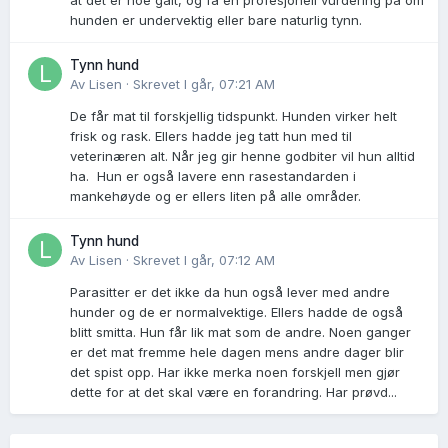
hunden er undervektig eller bare naturlig tynn.
Tynn hund
Av
Lisen
·
Skrevet
I går, 07:21 AM
De får mat til forskjellig tidspunkt. Hunden virker helt
frisk og rask. Ellers hadde jeg tatt hun med til
veterinæren alt. Når jeg gir henne godbiter vil hun alltid
ha. Hun er også lavere enn rasestandarden i
mankehøyde og er ellers liten på alle områder.
Tynn hund
Av
Lisen
·
Skrevet
I går, 07:12 AM
Parasitter er det ikke da hun også lever med andre
hunder og de er normalvektige. Ellers hadde de også
blitt smitta. Hun får lik mat som de andre. Noen ganger
er det mat fremme hele dagen mens andre dager blir
det spist opp. Har ikke merka noen forskjell men gjør
dette for at det skal være en forandring. Har prøvd...