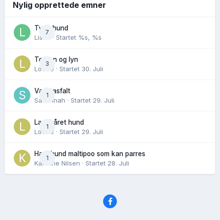
Nylig opprettede emner
Tynn hund
7
Lisen
· Startet
%s, %s
Torden og lyn
3
Lovise
· Startet
30. Juli
Varm asfalt
1
Savannah
· Startet
29. Juli
Langhåret hund
1
Lovise
· Startet
29. Juli
Hannhund maltipoo som kan parres
1
Karoline Nilsen
· Startet
28. Juli