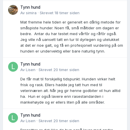
Tynn hund
Av
simira
·
Skrevet
18 timer siden
Mat fremme hele tiden er generelt en dårlig metode for
småspiste hunder. Noen få, små måltider om dagen er
bedre. Antar du har testet med vårfôr og råfôr også.
Jeg ville nå uansett tatt en tur til dyrlegen og utelukket
at det er noe galt, og få en profesjonell vurdering på om
hunden er undervektig eller bare naturlig tynn.
Tynn hund
Av
Lisen
·
Skrevet
20 timer siden
De får mat til forskjellig tidspunkt. Hunden virker helt
frisk og rask. Ellers hadde jeg tatt hun med til
veterinæren alt. Når jeg gir henne godbiter vil hun alltid
ha. Hun er også lavere enn rasestandarden i
mankehøyde og er ellers liten på alle områder.
Tynn hund
Av
Lisen
·
Skrevet
20 timer siden
Parasitter er det ikke da hun også lever med andre