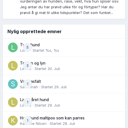
vurderingen av hunden, rase, vekt, hva hun spiser osv.
Jeg antar du har prøvd ulike fõr og fõrtyper? Har du
prøvd å gi mat til ulike tidspunkter? Det som funket...
Nylig opprettede emner
Tynn hund
5
Lisen
· Startet
%s, %s
Torden og lyn
3
Lovise
· Startet
30. Juli
Varm asfalt
1
Savannah
· Startet
29. Juli
Langhåret hund
1
Lovise
· Startet
29. Juli
Hannhund maltipoo som kan parres
1
Karoline Nilsen
· Startet
28. Juli