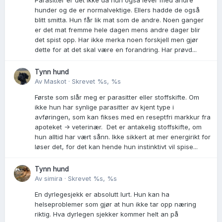
hunder og de er normalvektige. Ellers hadde de også
blitt smitta. Hun får lik mat som de andre. Noen ganger
er det mat fremme hele dagen mens andre dager blir
det spist opp. Har ikke merka noen forskjell men gjør
dette for at det skal være en forandring. Har prøvd...
Tynn hund
Av
Maskot
·
Skrevet
%s, %s
Første som slår meg er parasitter eller stoffskifte. Om
ikke hun har synlige parasitter av kjent type i
avføringen, som kan fikses med en reseptfri markkur fra
apoteket -> veterinær. Det er antakelig stoffskifte, om
hun alltid har vært sånn. Ikke sikkert at mer energirikt for
løser det, for det kan hende hun instinktivt vil spise...
Tynn hund
Av
simira
·
Skrevet
%s, %s
En dyrlegesjekk er absolutt lurt. Hun kan ha
helseproblemer som gjør at hun ikke tar opp næring
riktig. Hva dyrlegen sjekker kommer helt an på