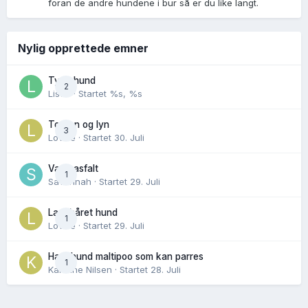
foran de andre hundene i bur så er du like langt.
Nylig opprettede emner
Tynn hund
2
Lisen
· Startet
%s, %s
Torden og lyn
3
Lovise
· Startet
30. Juli
Varm asfalt
1
Savannah
· Startet
29. Juli
Langhåret hund
1
Lovise
· Startet
29. Juli
Hannhund maltipoo som kan parres
1
Karoline Nilsen
· Startet
28. Juli