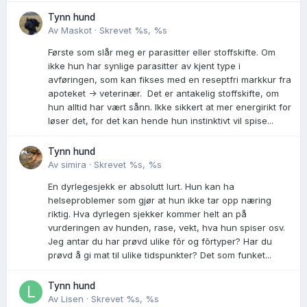
Tynn hund
Av
Maskot
·
Skrevet
%s, %s
Første som slår meg er parasitter eller stoffskifte. Om
ikke hun har synlige parasitter av kjent type i
avføringen, som kan fikses med en reseptfri markkur fra
apoteket -> veterinær. Det er antakelig stoffskifte, om
hun alltid har vært sånn. Ikke sikkert at mer energirikt for
løser det, for det kan hende hun instinktivt vil spise...
Tynn hund
Av
simira
·
Skrevet
%s, %s
En dyrlegesjekk er absolutt lurt. Hun kan ha
helseproblemer som gjør at hun ikke tar opp næring
riktig. Hva dyrlegen sjekker kommer helt an på
vurderingen av hunden, rase, vekt, hva hun spiser osv.
Jeg antar du har prøvd ulike fõr og fõrtyper? Har du
prøvd å gi mat til ulike tidspunkter? Det som funket...
Tynn hund
Av
Lisen
·
Skrevet
%s, %s