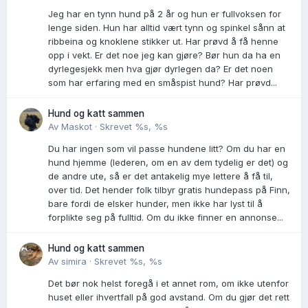
Jeg har en tynn hund på 2 år og hun er fullvoksen for
lenge siden. Hun har alltid vært tynn og spinkel sånn at
ribbeina og knoklene stikker ut. Har prøvd å få henne
opp i vekt. Er det noe jeg kan gjøre? Bør hun da ha en
dyrlegesjekk men hva gjør dyrlegen da? Er det noen
som har erfaring med en småspist hund? Har prøvd...
Hund og katt sammen
Av
Maskot
·
Skrevet
%s, %s
Du har ingen som vil passe hundene litt? Om du har en
hund hjemme (lederen, om en av dem tydelig er det) og
de andre ute, så er det antakelig mye lettere å få til,
over tid. Det hender folk tilbyr gratis hundepass på Finn,
bare fordi de elsker hunder, men ikke har lyst til å
forplikte seg på fulltid. Om du ikke finner en annonse...
Hund og katt sammen
Av
simira
·
Skrevet
%s, %s
Det bør nok helst foregå i et annet rom, om ikke utenfor
huset eller ihvertfall på god avstand. Om du gjør det rett