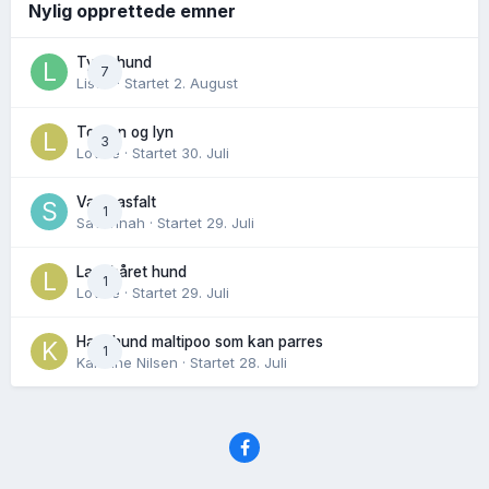
Nylig opprettede emner
Tynn hund
7
Lisen
· Startet
2. August
Torden og lyn
3
Lovise
· Startet
30. Juli
Varm asfalt
1
Savannah
· Startet
29. Juli
Langhåret hund
1
Lovise
· Startet
29. Juli
Hannhund maltipoo som kan parres
1
Karoline Nilsen
· Startet
28. Juli