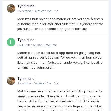
Tynn hund
Av
simira
·
Skrevet
%s, %s
Men hvis hun spiser opp maten er det vel bare å enten
gi henne mer, eller mer energirik mat? Høyenergifôr for
jakthunder er for eksempel et godt alternativ.
Tynn hund
Av
Lisen
·
Skrevet
%s, %s
Maten blir som oftest spist opp med en gang. Jeg har
sett at hun spiser både tørr for og vom men hun spiser
ikke nok siden hun fortsatt er undervektig. Skal bestille
en time hos vetrinæren.
Tynn hund
Av
simira
·
Skrevet
%s, %s
Mat fremme hele tiden er generelt en dårlig metode for
småspiste hunder. Noen få, små måltider om dagen er
bedre. Antar du har testet med vårfôr og råfôr også.
Jeg ville nå uansett tatt en tur til dyrlegen og utelukket
at det er noe galt, og få en profesjonell vurdering på om