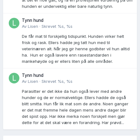
hunden er undervektig eller bare naturlig tynn.
Tynn hund
Av
Lisen
·
Skrevet
%s, %s
De får mat til forskjellig tidspunkt. Hunden virker helt
frisk og rask. Ellers hadde jeg tatt hun med til
veterinæren alt. Når jeg gir henne godbiter vil hun alltid
ha. Hun er også lavere enn rasestandarden i
mankehøyde og er ellers liten på alle områder.
Tynn hund
Av
Lisen
·
Skrevet
%s, %s
Parasitter er det ikke da hun også lever med andre
hunder og de er normalvektige. Ellers hadde de også
blitt smitta. Hun får lik mat som de andre. Noen ganger
er det mat fremme hele dagen mens andre dager blir
det spist opp. Har ikke merka noen forskjell men gjør
dette for at det skal være en forandring. Har prøvd...