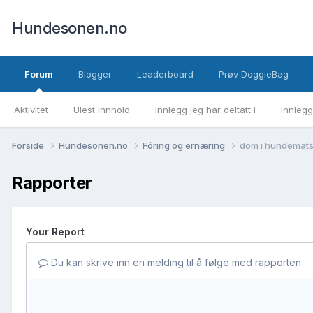
Hundesonen.no
Forum
Blogger
Leaderboard
Prøv DoggieBag
Aktivitet
Ulest innhold
Innlegg jeg har deltatt i
Innlegg
Forside
Hundesonen.no
Fôring og ernæring
dom i hundemats
Rapporter
Your Report
Du kan skrive inn en melding til å følge med rapporten