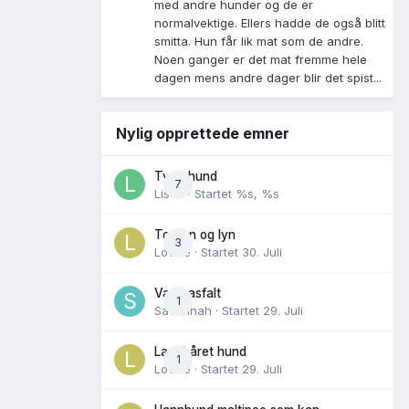
med andre hunder og de er
normalvektige. Ellers hadde de også blitt
smitta. Hun får lik mat som de andre.
Noen ganger er det mat fremme hele
dagen mens andre dager blir det spist...
Nylig opprettede emner
Tynn hund
7
Lisen
· Startet
%s, %s
Torden og lyn
3
Lovise
· Startet
30. Juli
Varm asfalt
1
Savannah
· Startet
29. Juli
Langhåret hund
1
Lovise
· Startet
29. Juli