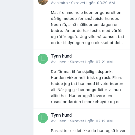
Av
simira
·
Skrevet
I går, 08:29 AM
Mat fremme hele tiden er generelt en
dårlig metode for småspiste hunder.
Noen få, små måltider om dagen er
bedre. Antar du har testet med vårfôr
og råfôr også. Jeg ville nå uansett tatt
en tur til dyrlegen og utelukket at det...
Tynn hund
Av
Lisen
·
Skrevet
I går, 07:21 AM
De får mat til forskjellig tidspunkt.
Hunden virker helt frisk og rask. Ellers
hadde jeg tatt hun med til veterinæren
alt. Når jeg gir henne godbiter vil hun
alltid ha. Hun er også lavere enn
rasestandarden i mankehøyde og er...
Tynn hund
Av
Lisen
·
Skrevet
I går, 07:12 AM
Parasitter er det ikke da hun også lever