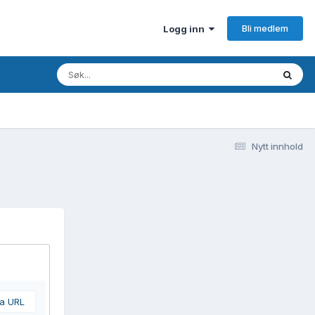
Bli medlem
Logg inn
Nytt innhold
ra URL