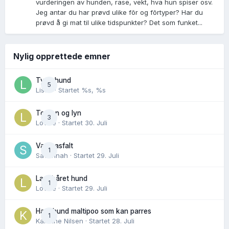
vurderingen av hunden, rase, vekt, hva hun spiser osv.
Jeg antar du har prøvd ulike fõr og fõrtyper? Har du
prøvd å gi mat til ulike tidspunkter? Det som funket...
Nylig opprettede emner
Tynn hund
5
Lisen
· Startet
%s, %s
Torden og lyn
3
Lovise
· Startet
30. Juli
Varm asfalt
1
Savannah
· Startet
29. Juli
Langhåret hund
1
Lovise
· Startet
29. Juli
Hannhund maltipoo som kan parres
1
Karoline Nilsen
· Startet
28. Juli