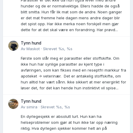
hunder og de er normalvektige. Ellers hadde de også
blitt smitta. Hun får lik mat som de andre. Noen ganger
er det mat fremme hele dagen mens andre dager blir
det spist opp. Har ikke merka noen forskjell men gjør
dette for at det skal være en forandring. Har prøvd...
Tynn hund
Av
Maskot
·
Skrevet
%s, %s
Første som slår meg er parasitter eller stoffskifte. Om
ikke hun har synlige parasitter av kjent type i
avføringen, som kan fikses med en reseptfri markkur fra
apoteket -> veterinær. Det er antakelig stoffskifte, om
hun alltid har vært sånn. Ikke sikkert at mer energirikt for
løser det, for det kan hende hun instinktivt vil spise...
Tynn hund
Av
simira
·
Skrevet
%s, %s
En dyrlegesjekk er absolutt lurt. Hun kan ha
helseproblemer som gjør at hun ikke tar opp næring
riktig. Hva dyrlegen sjekker kommer helt an på