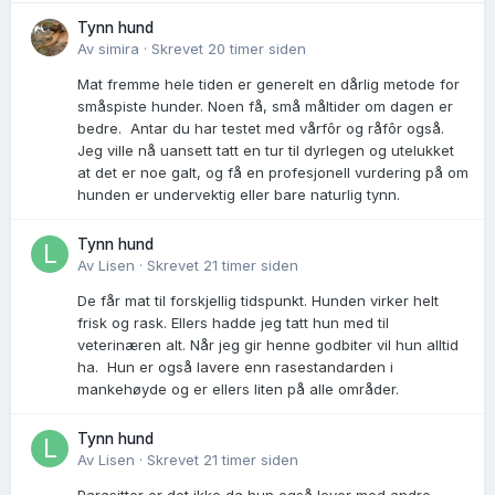
Tynn hund
Av
simira
·
Skrevet
20 timer siden
Mat fremme hele tiden er generelt en dårlig metode for
småspiste hunder. Noen få, små måltider om dagen er
bedre. Antar du har testet med vårfôr og råfôr også.
Jeg ville nå uansett tatt en tur til dyrlegen og utelukket
at det er noe galt, og få en profesjonell vurdering på om
hunden er undervektig eller bare naturlig tynn.
Tynn hund
Av
Lisen
·
Skrevet
21 timer siden
De får mat til forskjellig tidspunkt. Hunden virker helt
frisk og rask. Ellers hadde jeg tatt hun med til
veterinæren alt. Når jeg gir henne godbiter vil hun alltid
ha. Hun er også lavere enn rasestandarden i
mankehøyde og er ellers liten på alle områder.
Tynn hund
Av
Lisen
·
Skrevet
21 timer siden
Parasitter er det ikke da hun også lever med andre