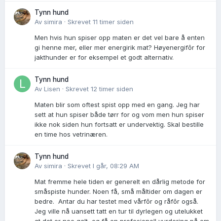
Tynn hund
Av
simira
·
Skrevet
11 timer siden
Men hvis hun spiser opp maten er det vel bare å enten
gi henne mer, eller mer energirik mat? Høyenergifôr for
jakthunder er for eksempel et godt alternativ.
Tynn hund
Av
Lisen
·
Skrevet
12 timer siden
Maten blir som oftest spist opp med en gang. Jeg har
sett at hun spiser både tørr for og vom men hun spiser
ikke nok siden hun fortsatt er undervektig. Skal bestille
en time hos vetrinæren.
Tynn hund
Av
simira
·
Skrevet
I går, 08:29 AM
Mat fremme hele tiden er generelt en dårlig metode for
småspiste hunder. Noen få, små måltider om dagen er
bedre. Antar du har testet med vårfôr og råfôr også.
Jeg ville nå uansett tatt en tur til dyrlegen og utelukket
at det er noe galt, og få en profesjonell vurdering på om