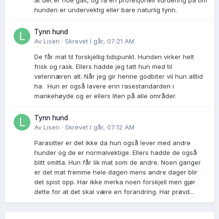
hunden er undervektig eller bare naturlig tynn.
Tynn hund
Av
Lisen
·
Skrevet
I går, 07:21 AM
De får mat til forskjellig tidspunkt. Hunden virker helt
frisk og rask. Ellers hadde jeg tatt hun med til
veterinæren alt. Når jeg gir henne godbiter vil hun alltid
ha. Hun er også lavere enn rasestandarden i
mankehøyde og er ellers liten på alle områder.
Tynn hund
Av
Lisen
·
Skrevet
I går, 07:12 AM
Parasitter er det ikke da hun også lever med andre
hunder og de er normalvektige. Ellers hadde de også
blitt smitta. Hun får lik mat som de andre. Noen ganger
er det mat fremme hele dagen mens andre dager blir
det spist opp. Har ikke merka noen forskjell men gjør
dette for at det skal være en forandring. Har prøvd...