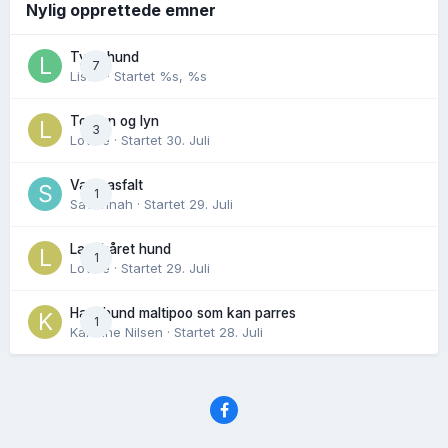
Nylig opprettede emner
Tynn hund
7
Lisen
· Startet
%s, %s
Torden og lyn
3
Lovise
· Startet
30. Juli
Varm asfalt
1
Savannah
· Startet
29. Juli
Langhåret hund
1
Lovise
· Startet
29. Juli
Hannhund maltipoo som kan parres
1
Karoline Nilsen
· Startet
28. Juli