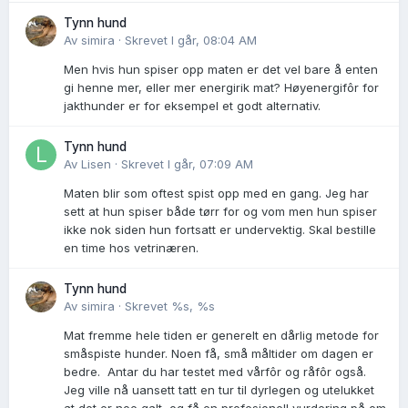
Tynn hund
Av
simira
·
Skrevet
I går, 08:04 AM
Men hvis hun spiser opp maten er det vel bare å enten
gi henne mer, eller mer energirik mat? Høyenergifôr for
jakthunder er for eksempel et godt alternativ.
Tynn hund
Av
Lisen
·
Skrevet
I går, 07:09 AM
Maten blir som oftest spist opp med en gang. Jeg har
sett at hun spiser både tørr for og vom men hun spiser
ikke nok siden hun fortsatt er undervektig. Skal bestille
en time hos vetrinæren.
Tynn hund
Av
simira
·
Skrevet
%s, %s
Mat fremme hele tiden er generelt en dårlig metode for
småspiste hunder. Noen få, små måltider om dagen er
bedre. Antar du har testet med vårfôr og råfôr også.
Jeg ville nå uansett tatt en tur til dyrlegen og utelukket
at det er noe galt, og få en profesjonell vurdering på om