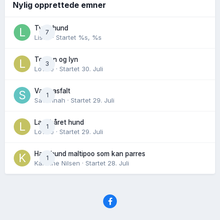
Nylig opprettede emner
Tynn hund
7
Lisen
· Startet
%s, %s
Torden og lyn
3
Lovise
· Startet
30. Juli
Varm asfalt
1
Savannah
· Startet
29. Juli
Langhåret hund
1
Lovise
· Startet
29. Juli
Hannhund maltipoo som kan parres
1
Karoline Nilsen
· Startet
28. Juli