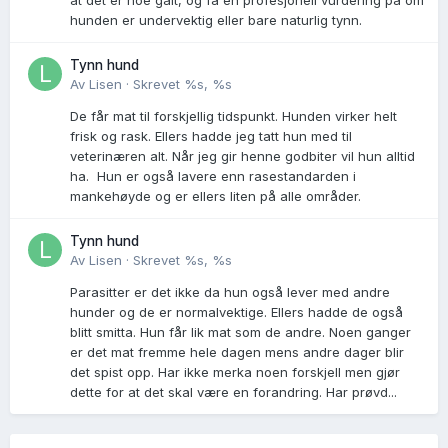
hunden er undervektig eller bare naturlig tynn.
Tynn hund
Av
Lisen
·
Skrevet
%s, %s
De får mat til forskjellig tidspunkt. Hunden virker helt
frisk og rask. Ellers hadde jeg tatt hun med til
veterinæren alt. Når jeg gir henne godbiter vil hun alltid
ha. Hun er også lavere enn rasestandarden i
mankehøyde og er ellers liten på alle områder.
Tynn hund
Av
Lisen
·
Skrevet
%s, %s
Parasitter er det ikke da hun også lever med andre
hunder og de er normalvektige. Ellers hadde de også
blitt smitta. Hun får lik mat som de andre. Noen ganger
er det mat fremme hele dagen mens andre dager blir
det spist opp. Har ikke merka noen forskjell men gjør
dette for at det skal være en forandring. Har prøvd...