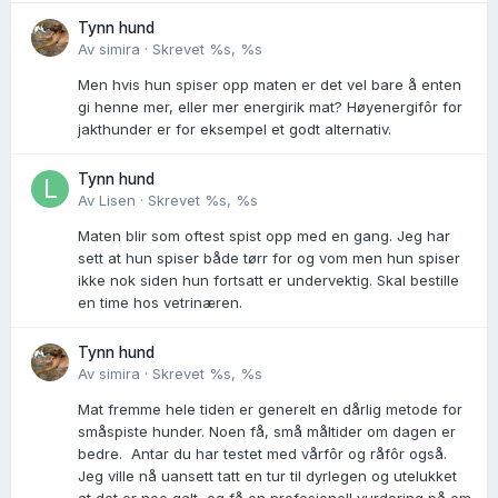
Tynn hund
Av
simira
·
Skrevet
%s, %s
Men hvis hun spiser opp maten er det vel bare å enten
gi henne mer, eller mer energirik mat? Høyenergifôr for
jakthunder er for eksempel et godt alternativ.
Tynn hund
Av
Lisen
·
Skrevet
%s, %s
Maten blir som oftest spist opp med en gang. Jeg har
sett at hun spiser både tørr for og vom men hun spiser
ikke nok siden hun fortsatt er undervektig. Skal bestille
en time hos vetrinæren.
Tynn hund
Av
simira
·
Skrevet
%s, %s
Mat fremme hele tiden er generelt en dårlig metode for
småspiste hunder. Noen få, små måltider om dagen er
bedre. Antar du har testet med vårfôr og råfôr også.
Jeg ville nå uansett tatt en tur til dyrlegen og utelukket
at det er noe galt, og få en profesjonell vurdering på om