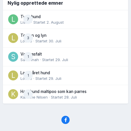
Nylig opprettede emner
Tynn hund
7
Lisen
· Startet
2. August
Torden og lyn
3
Lovise
· Startet
30. Juli
Varm asfalt
1
Savannah
· Startet
29. Juli
Langhåret hund
1
Lovise
· Startet
29. Juli
Hannhund maltipoo som kan parres
1
Karoline Nilsen
· Startet
28. Juli