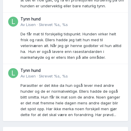
hunden er undervektig eller bare naturlig tynn.
Tynn hund
Av
Lisen
·
Skrevet
%s, %s
De får mat til forskjellig tidspunkt. Hunden virker helt
frisk og rask. Ellers hadde jeg tatt hun med til
veterinæren alt. Når jeg gir henne godbiter vil hun alltid
ha. Hun er også lavere enn rasestandarden i
mankehøyde og er ellers liten på alle områder.
Tynn hund
Av
Lisen
·
Skrevet
%s, %s
Parasitter er det ikke da hun også lever med andre
hunder og de er normalvektige. Ellers hadde de også
blitt smitta. Hun får lik mat som de andre. Noen ganger
er det mat fremme hele dagen mens andre dager blir
det spist opp. Har ikke merka noen forskjell men gjør
dette for at det skal være en forandring. Har prøvd...