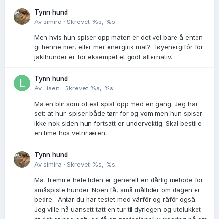
Tynn hund
Av
simira
·
Skrevet
%s, %s
Men hvis hun spiser opp maten er det vel bare å enten
gi henne mer, eller mer energirik mat? Høyenergifôr for
jakthunder er for eksempel et godt alternativ.
Tynn hund
Av
Lisen
·
Skrevet
%s, %s
Maten blir som oftest spist opp med en gang. Jeg har
sett at hun spiser både tørr for og vom men hun spiser
ikke nok siden hun fortsatt er undervektig. Skal bestille
en time hos vetrinæren.
Tynn hund
Av
simira
·
Skrevet
%s, %s
Mat fremme hele tiden er generelt en dårlig metode for
småspiste hunder. Noen få, små måltider om dagen er
bedre. Antar du har testet med vårfôr og råfôr også.
Jeg ville nå uansett tatt en tur til dyrlegen og utelukket
at det er noe galt, og få en profesjonell vurdering på om