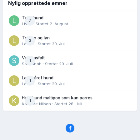
Nylig opprettede emner
Tynn hund
7
Lisen
· Startet
2. August
Torden og lyn
3
Lovise
· Startet
30. Juli
Varm asfalt
1
Savannah
· Startet
29. Juli
Langhåret hund
1
Lovise
· Startet
29. Juli
Hannhund maltipoo som kan parres
1
Karoline Nilsen
· Startet
28. Juli