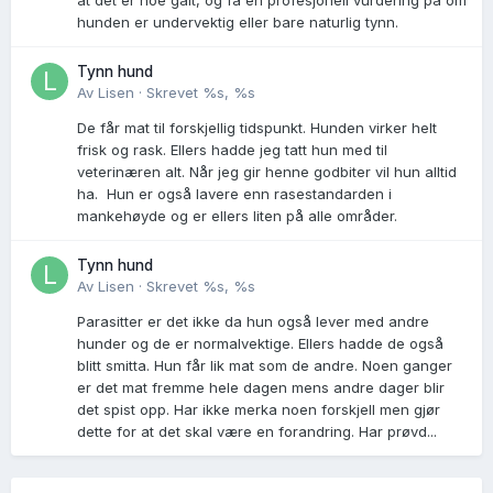
hunden er undervektig eller bare naturlig tynn.
Tynn hund
Av
Lisen
·
Skrevet
%s, %s
De får mat til forskjellig tidspunkt. Hunden virker helt
frisk og rask. Ellers hadde jeg tatt hun med til
veterinæren alt. Når jeg gir henne godbiter vil hun alltid
ha. Hun er også lavere enn rasestandarden i
mankehøyde og er ellers liten på alle områder.
Tynn hund
Av
Lisen
·
Skrevet
%s, %s
Parasitter er det ikke da hun også lever med andre
hunder og de er normalvektige. Ellers hadde de også
blitt smitta. Hun får lik mat som de andre. Noen ganger
er det mat fremme hele dagen mens andre dager blir
det spist opp. Har ikke merka noen forskjell men gjør
dette for at det skal være en forandring. Har prøvd...