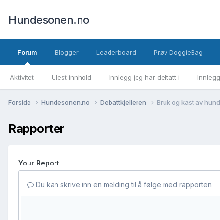
Hundesonen.no
Forum
Blogger
Leaderboard
Prøv DoggieBag
Aktivitet
Ulest innhold
Innlegg jeg har deltatt i
Innlegg
Forside
Hundesonen.no
Debattkjelleren
Bruk og kast av hund
Rapporter
Your Report
Du kan skrive inn en melding til å følge med rapporten