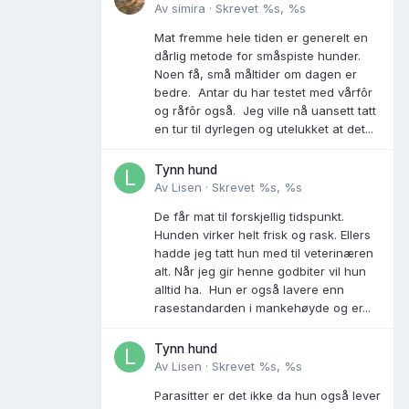
Av
simira
·
Skrevet
%s, %s
Mat fremme hele tiden er generelt en
dårlig metode for småspiste hunder.
Noen få, små måltider om dagen er
bedre. Antar du har testet med vårfôr
og råfôr også. Jeg ville nå uansett tatt
en tur til dyrlegen og utelukket at det...
Tynn hund
Av
Lisen
·
Skrevet
%s, %s
De får mat til forskjellig tidspunkt.
Hunden virker helt frisk og rask. Ellers
hadde jeg tatt hun med til veterinæren
alt. Når jeg gir henne godbiter vil hun
alltid ha. Hun er også lavere enn
rasestandarden i mankehøyde og er...
Tynn hund
Av
Lisen
·
Skrevet
%s, %s
Parasitter er det ikke da hun også lever