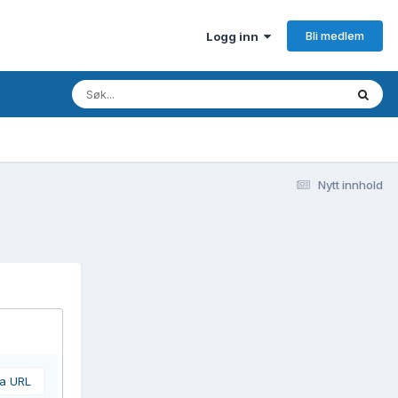
Bli medlem
Logg inn
Nytt innhold
ra URL