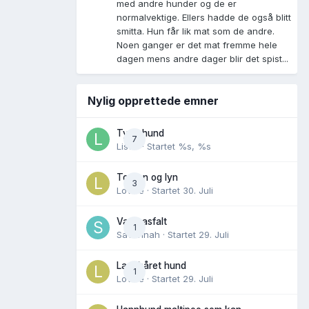
med andre hunder og de er
normalvektige. Ellers hadde de også blitt
smitta. Hun får lik mat som de andre.
Noen ganger er det mat fremme hele
dagen mens andre dager blir det spist...
Nylig opprettede emner
Tynn hund
7
Lisen
· Startet
%s, %s
Torden og lyn
3
Lovise
· Startet
30. Juli
Varm asfalt
1
Savannah
· Startet
29. Juli
Langhåret hund
1
Lovise
· Startet
29. Juli