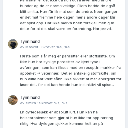
hunder og de er normalvektige. Ellers hadde de også
blitt smitta. Hun får lik mat som de andre. Noen ganger
er det mat fremme hele dagen mens andre dager blir
det spist opp. Har ikke merka noen forskjell men gjør
dette for at det skal være en forandring. Har prøvd...
Tynn hund
Av
Maskot
·
Skrevet
%s, %s
Første som slår meg er parasitter eller stoffskifte. Om
ikke hun har synlige parasitter av kjent type i
avføringen, som kan fikses med en reseptfri markkur fra
apoteket -> veterinær. Det er antakelig stoffskifte, om
hun alltid har vært sånn. Ikke sikkert at mer energirikt for
løser det, for det kan hende hun instinktivt vil spise...
Tynn hund
Av
simira
·
Skrevet
%s, %s
En dyrlegesjekk er absolutt lurt. Hun kan ha
helseproblemer som gjør at hun ikke tar opp næring
riktig. Hva dyrlegen sjekker kommer helt an på