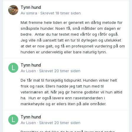
Tynn hund
Av
simira
·
Skrevet
18 timer siden
Mat fremme hele tiden er generelt en dårlig metode for
småspiste hunder. Noen få, små måltider om dagen er
bedre. Antar du har testet med vårfôr og råfôr også.
Jeg ville nå uansett tatt en tur til dyrlegen og utelukket
at det er noe galt, og få en profesjonell vurdering på om
hunden er undervektig eller bare naturlig tynn.
Tynn hund
Av
Lisen
·
Skrevet
20 timer siden
De får mat til forskjellig tidspunkt. Hunden virker helt
frisk og rask. Ellers hadde jeg tatt hun med til
veterinæren alt. Når jeg gir henne godbiter vil hun alltid
ha. Hun er også lavere enn rasestandarden i
mankehøyde og er ellers liten på alle områder.
Tynn hund
Av
Lisen
·
Skrevet
20 timer siden
Parasitter er det ikke da hun også lever med andre