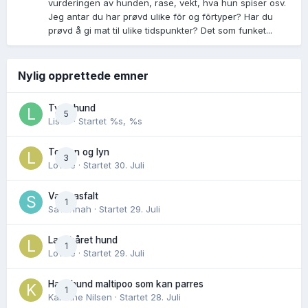
vurderingen av hunden, rase, vekt, hva hun spiser osv.
Jeg antar du har prøvd ulike fõr og fõrtyper? Har du
prøvd å gi mat til ulike tidspunkter? Det som funket...
Nylig opprettede emner
Tynn hund
5
Lisen
· Startet
%s, %s
Torden og lyn
3
Lovise
· Startet
30. Juli
Varm asfalt
1
Savannah
· Startet
29. Juli
Langhåret hund
1
Lovise
· Startet
29. Juli
Hannhund maltipoo som kan parres
1
Karoline Nilsen
· Startet
28. Juli